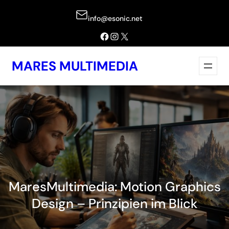
Zum
info@esonic.net
Inhalt
springen
Facebook
Instagram
X
MARES MULTIMEDIA
MaresMultimedia: Motion Graphics
Design – Prinzipien im Blick